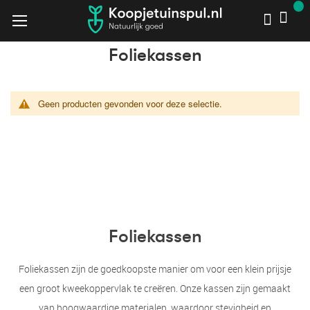
Foliekassen
Foliekassen
Home
Zelf kweken
Tuinkassen
Geen producten gevonden voor deze selectie.
Foliekassen
Foliekassen zijn de goedkoopste manier om voor een klein prijsje
een groot kweekoppervlak te creëren. Onze kassen zijn gemaakt
van hoogwaardige materialen, waardoor stevigheid en