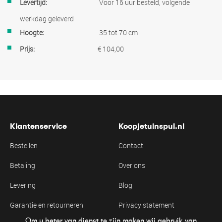
Meer
Voor 16 uur besteld, volgende
informatie
werkdag geleverd
35 tot 70 cm
€ 104,00
Klantenservice
Koopjetuinspul.nl
Bestellen
Contact
Betaling
Over ons
Levering
Blog
Garantie en retourneren
Privacy statement
Om u beter van dienst te zijn maken wij gebruik van