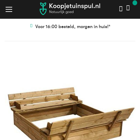
Voor 16:00 besteld, morgen in huis!*
Ga
Ga
naar
naar
het
het
einde
begin
van
van
de
de
afbeeldingen-
afbeeldingen-
gallerij
gallerij