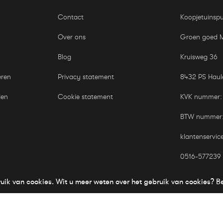
Contact
Koopjetuinspu
Over ons
Groen goed 
Blog
Kruisweg 36
eren
Privacy statement
8432 PS Haul
den
Cookie statement
KVK nummer:
BTW nummer
klantenservic
0516-577239
ruik van cookies. Wit u meer weten over het gebruik van cookies? B