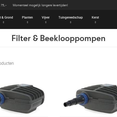
 75,-
Momenteel mogelijk langere levertijden!
t & Grond
Planten
Vijver
Tuingereedschap
Kerst
Filter & Beeklooppompen
roducten