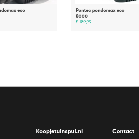
ndomax eco
Pontec pondomax eco
8000
€ 189,99
Koopjetuinspul.nl
Contact