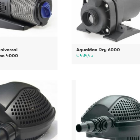
niversal
AquaMax Dry 6000
co 4000
€ 489,95