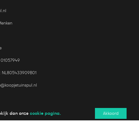
l.nl
Menken
e
 01057949
: NL805433909B01
e@koopjetuinspul.nl
cookie pagina.
ekijk dan onze
Akkoord