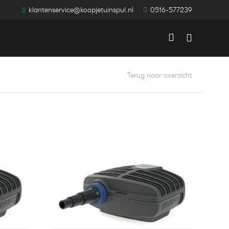
klantenservice@koopjetuinspul.nl
0516-577239
Winkelwag
Terug naar overzicht