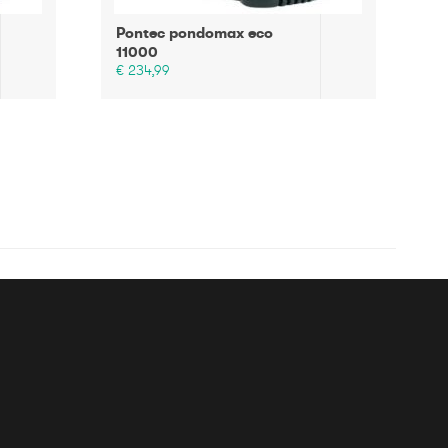
Pontec pondomax eco
11000
€ 234,99