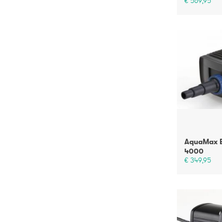
€ 569,95
AquaMax 
4000
€ 349,95