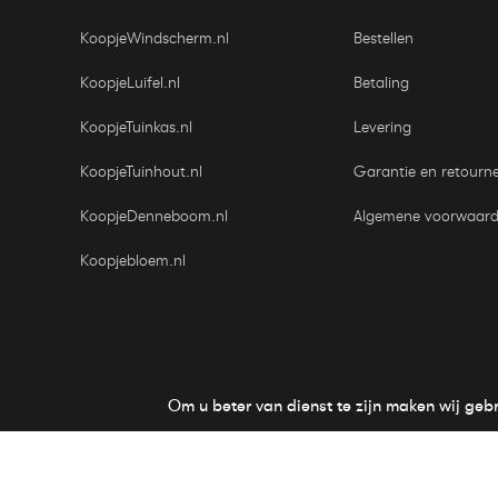
KoopjeWindscherm.nl
Bestellen
KoopjeLuifel.nl
Betaling
KoopjeTuinkas.nl
Levering
KoopjeTuinhout.nl
Garantie en retourn
KoopjeDenneboom.nl
Algemene voorwaar
Koopjebloem.nl
Om u beter van dienst te zijn maken wij geb