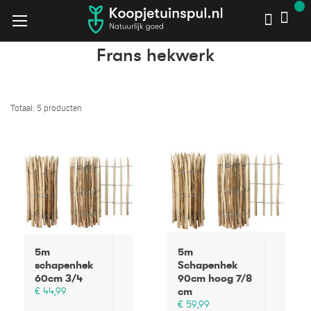
Frans hekwerk
Frans hekwerk
Home
Kastanjehouten hekwerk
Totaal: 5 producten
5m
5m
schapenhek
Schapenhek
60cm 3/4
90cm hoog 7/8
€ 44,99
cm
€ 59,99