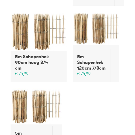
5m Schapenhek
5m
90cm hoog 3/4
Schapenhek
cm
120cm 7/8cm
€ 74,99
€ 74,99
5m