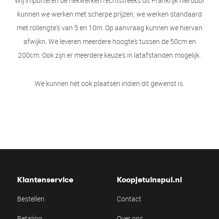
Wij importeren de hekwerken rechtstreeks uit Frankrijk hierdoor
kunnen we werken met scherpe prijzen, we werken standaard
met rollengte's van 5 en 10m. Op aanvraag kunnen we hiervan
afwijkn. We leveren meerdere hoogte's tussen de 50cm en
200cm. Ook zijn er meerdere keuze's in latafstanden mogelijk.
We kunnen het ook plaatsen indien dit gewenst is.
Klantenservice
Koopjetuinspul.nl
Bestellen
Contact
Betaling
Over ons