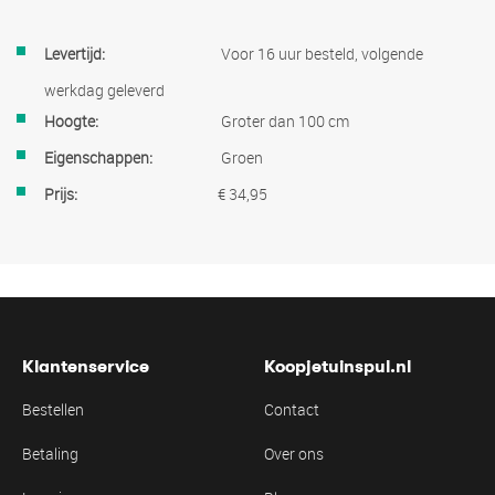
Meer
Voor 16 uur besteld, volgende
informatie
werkdag geleverd
Groter dan 100 cm
Groen
€ 34,95
Klantenservice
Koopjetuinspul.nl
Bestellen
Contact
Betaling
Over ons