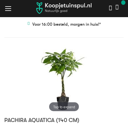
Voor 16:00 besteld, morgen in huis!*
Ga
Ga
naar
naar
het
het
einde
begin
van
van
de
de
afbeeldingen-
afbeeldingen-
gallerij
gallerij
Tap to expand
PACHIRA AQUATICA (140 CM)