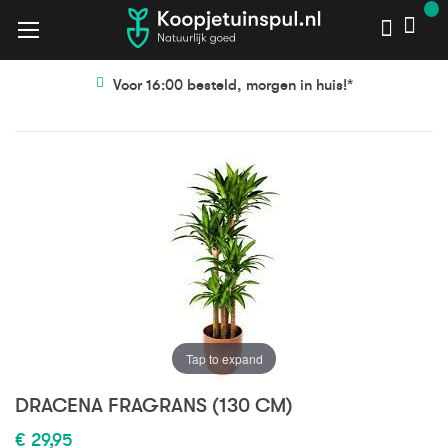
Voor 16:00 besteld, morgen in huis!*
Ga
Ga
naar
naar
het
het
einde
begin
van
van
de
de
afbeeldingen-
afbeeldingen-
gallerij
gallerij
Tap to expand
DRACENA FRAGRANS (130 CM)
€ 29,95