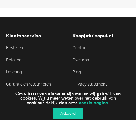
Klantenservice
Koopjetuinspul.nl
Bestellen
Contact
Betaling
Over ons
Levering
Blog
Garantie en retourneren
Privacy statement
Om u beter van dienst te zijn maken wij gebruik van
Algemene voorwaarden
Cookie statement
cookies. Wit u meer weten over het gebruik van
cookie pagina.
cookies? Bekijk dan onze
Akkoord
Online veiling betalen
© 2023 Koopjetuinspul.nl | Wij werken samen met Groen Goed Menken
Cookies
Disclaimer
Privacy statement