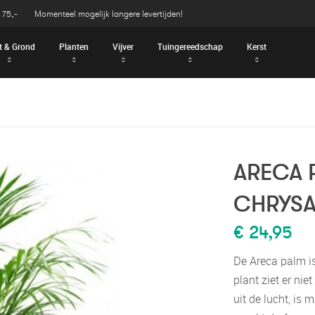
 75,-
Momenteel mogelijk langere levertijden!
t & Grond
Planten
Vijver
Tuingereedschap
Kerst
ARECA 
CHRYSA
€ 24,95
De Areca palm i
plant ziet er niet
uit de lucht, is