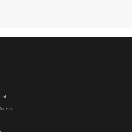
l.nl
Menken