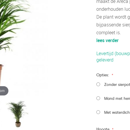
maakt de Areca p
onderhouden luc
De plant wordt g
bijpassende sier
compleet is.
lees verder
Levertijd (bouwp
geleverd
Opties:
Zonder sierpo
oom
Mand met hen
Met waterdich
Hoogte