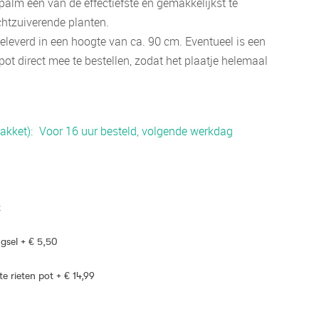
alm één van de effectiefste én gemakkelijkst te
htzuiverende planten.
eleverd in een hoogte van ca. 90 cm. Eventueel is een
pot direct mee te bestellen, zodat het plaatje helemaal
akket)
Voor 16 uur besteld, volgende werkdag
t
gsel
+
€ 5,50
te rieten pot
+
€ 14,99