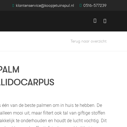
klantenservice@koopjetuinspul.nl
0516-577239
Winkelwag
Terug naar overzicht
PALM
LIDOCARPUS
s één van de beste palmen om in huis te hebben. De
 alleen mooi uit, maar filtert ook tal van giftige stoffen
 makkelijk te onderhouden en houdt de lucht vochtig. Dit