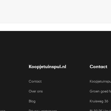
Koopjetuinspul.nl
Contact
Contact
Koopjetuinspu
Over ons
Groen goed 
Blog
Kruisweg 36