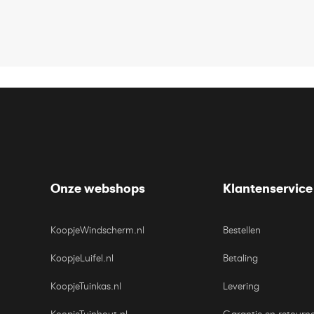
Onze webshops
Klantenservice
KoopjeWindscherm.nl
Bestellen
KoopjeLuifel.nl
Betaling
KoopjeTuinkas.nl
Levering