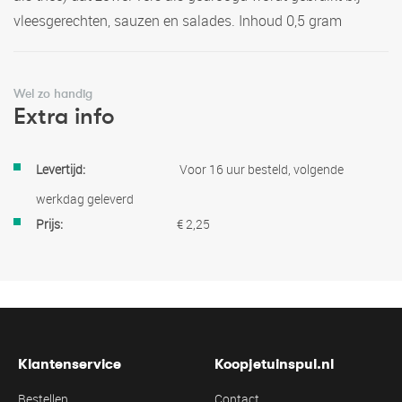
vleesgerechten, sauzen en salades. Inhoud 0,5 gram
Wel zo handig
Extra info
Meer
Voor 16 uur besteld, volgende
informatie
werkdag geleverd
€ 2,25
Klantenservice
Koopjetuinspul.nl
Bestellen
Contact