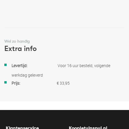
Wel zo handig
Extra info
Meer
Voor 16 uur besteld, volgende
informatie
werkdag geleverd
€ 33,95
Klantenservice
Koopjetuinspul.nl