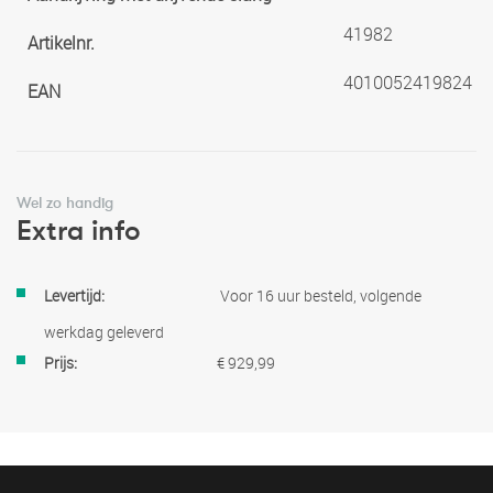
41982
Artikelnr.
4010052419824
EAN
Wel zo handig
Extra info
Meer
Voor 16 uur besteld, volgende
informatie
werkdag geleverd
€ 929,99