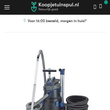
Voor 16:00 besteld, morgen in huis!*
Ga
Ga
naar
naar
het
het
einde
begin
van
van
de
de
afbeeldingen-
afbeeldingen-
gallerij
gallerij