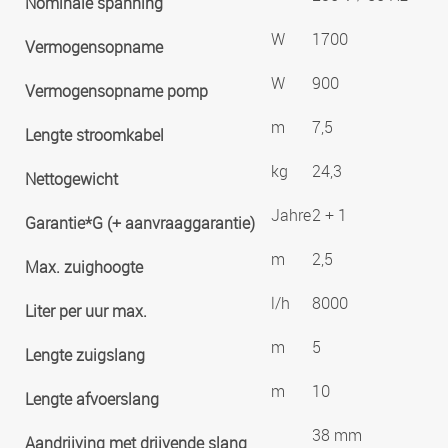
Nominale spanning
W
1700
Vermogensopname
W
900
Vermogensopname pomp
m
7,5
Lengte stroomkabel
kg
24,3
Nettogewicht
Jahre
2 + 1
Garantie*G (+ aanvraaggarantie)
m
2,5
Max. zuighoogte
l/h
8000
Liter per uur max.
m
5
Lengte zuigslang
m
10
Lengte afvoerslang
38 mm
Aandrijving met drijvende slang