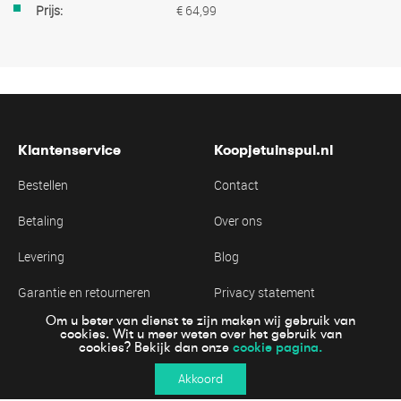
€ 64,99
Klantenservice
Koopjetuinspul.nl
Bestellen
Contact
Betaling
Over ons
Levering
Blog
Garantie en retourneren
Privacy statement
Om u beter van dienst te zijn maken wij gebruik van
Algemene voorwaarden
Cookie statement
cookies. Wit u meer weten over het gebruik van
cookie pagina.
cookies? Bekijk dan onze
Akkoord
Online veiling betalen