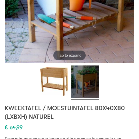
Tap to expand
KWEEKTAFEL / MOESTUINTAFEL 80X40X80
(LXBXH) NATUREL
€ 64,99
Deze minigarden staat hoog op zijn poten en is gemaakt van