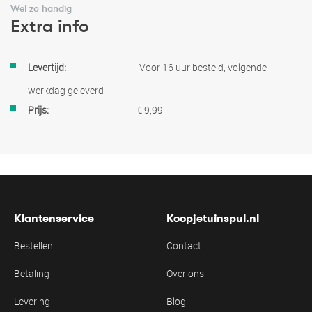
Wel zo handig
Extra info
Meer
Voor 16 uur besteld, volgende
informatie
werkdag geleverd
€ 9,99
Klantenservice
Koopjetuinspul.nl
Bestellen
Contact
Betaling
Over ons
Levering
Blog