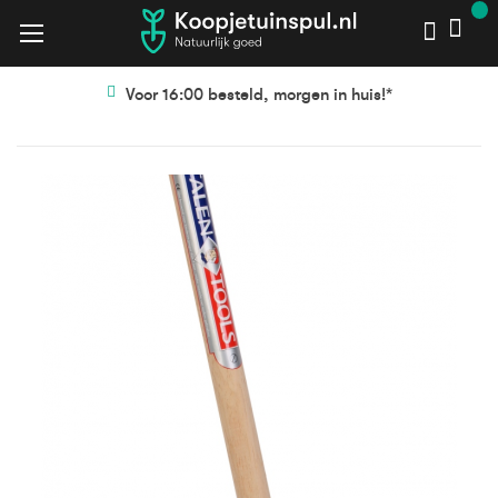
Voor 16:00 besteld, morgen in huis!*
Ga
Ga
naar
naar
het
het
einde
begin
van
van
de
de
afbeeldingen-
afbeeldingen-
gallerij
gallerij