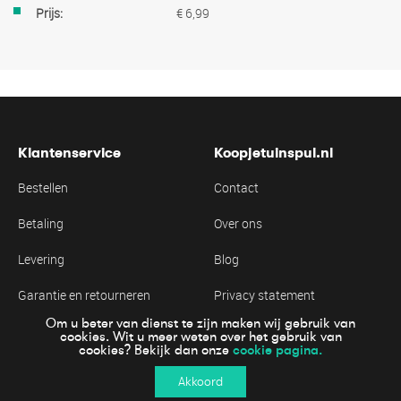
€ 6,99
Klantenservice
Koopjetuinspul.nl
Bestellen
Contact
Betaling
Over ons
Levering
Blog
Garantie en retourneren
Privacy statement
Om u beter van dienst te zijn maken wij gebruik van
Algemene voorwaarden
Cookie statement
cookies. Wit u meer weten over het gebruik van
cookie pagina.
cookies? Bekijk dan onze
Akkoord
Online veiling betalen