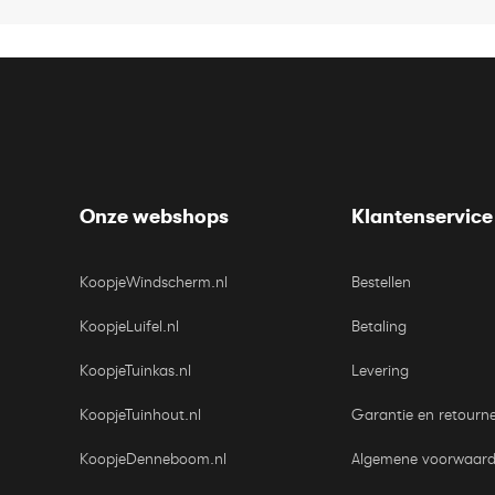
Onze webshops
Klantenservice
KoopjeWindscherm.nl
Bestellen
KoopjeLuifel.nl
Betaling
KoopjeTuinkas.nl
Levering
KoopjeTuinhout.nl
Garantie en retourn
KoopjeDenneboom.nl
Algemene voorwaar