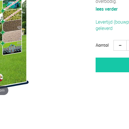
overbodig.
lees verder
Levertijd (bouwp
geleverd
Aantal
oom