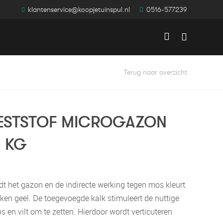
klantenservice@koopjetuinspul.nl
0516-577239
Winkelwag
Terug naar overzicht
ESTSTOF MICROGAZON
0 KG
t het gazon en de indirecte werking tegen mos kleurt
en geel. De toegevoegde kalk stimuleert de nuttige
 en vilt om te zetten. Hierdoor wordt verticuteren