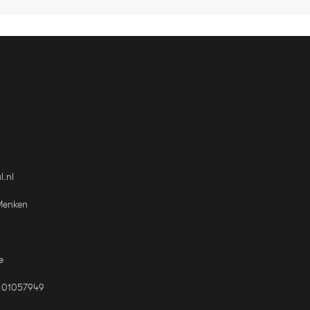
l.nl
Menken
e
 01057949