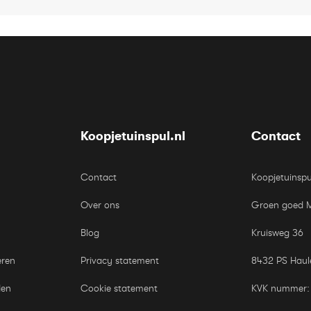
Koopjetuinspul.nl
Contact
Contact
Koopjetuinspu
Over ons
Groen goed 
Blog
Kruisweg 36
eren
Privacy statement
8432 PS Haul
den
Cookie statement
KVK nummer: