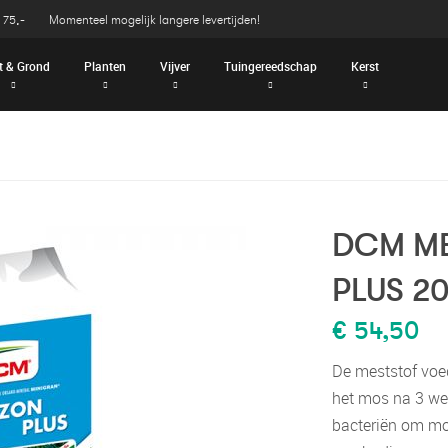
 75,-
Momenteel mogelijk langere levertijden!
t & Grond
Planten
Vijver
Tuingereedschap
Kerst
DCM M
PLUS 2
€ 54,50
De meststof voed
het mos na 3 wek
bacteriën om mos