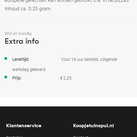
europese gerechten kan worden gebruikt, o.a. in de pizza’s.
Inhoud ca. 0.25 gram.
Wel zo handig
Extra info
Meer
Voor 16 uur besteld, volgende
informatie
werkdag geleverd
€ 2,25
Klantenservice
Koopjetuinspul.nl