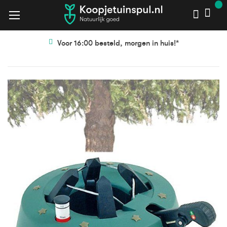
Voor 16:00 besteld, morgen in huis!*
Ga
Ga
naar
naar
het
het
einde
begin
van
van
de
de
afbeeldingen-
afbeeldingen-
gallerij
gallerij