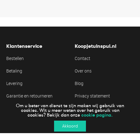
Klantenservice
Koopjetuinspul.nl
Bestellen
Contact
Betaling
Over ons
Levering
Blog
Garantie en retourneren
Privacy statement
Om u beter van dienst te zijn maken wij gebruik van
Algemene voorwaarden
Cookie statement
cookies. Wit u meer weten over het gebruik van
cookie pagina.
cookies? Bekijk dan onze
Akkoord
Online veiling betalen
© 2023 Koopjetuinspul.nl | Wij werken samen met Groen Goed Menken