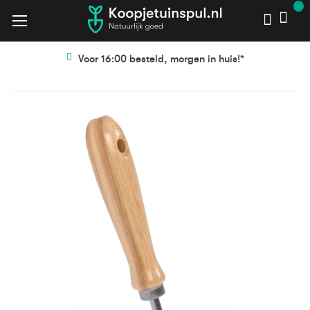
Voor 16:00 besteld, morgen in huis!*
Ga
Ga
naar
naar
het
het
einde
begin
van
van
de
de
afbeeldingen-
afbeeldingen-
gallerij
gallerij