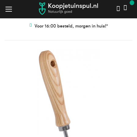
Voor 16:00 besteld, morgen in huis!*
Ga
Ga
naar
naar
het
het
einde
begin
van
van
de
de
afbeeldingen-
afbeeldingen-
gallerij
gallerij