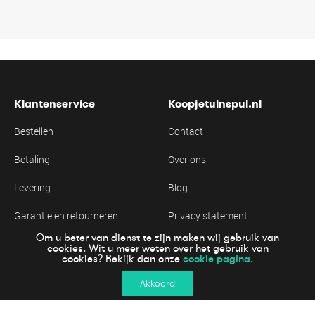
Klantenservice
Koopjetuinspul.nl
Bestellen
Contact
Betaling
Over ons
Levering
Blog
Garantie en retourneren
Privacy statement
Om u beter van dienst te zijn maken wij gebruik van
Algemene voorwaarden
Cookie statement
cookies. Wit u meer weten over het gebruik van
cookie pagina.
cookies? Bekijk dan onze
Akkoord
Online veiling betalen
© 2023 Koopjetuinspul.nl | Wij werken samen met Groen Goed Menken