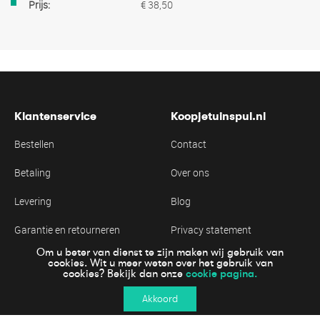
€ 38,50
Klantenservice
Koopjetuinspul.nl
Bestellen
Contact
Betaling
Over ons
Levering
Blog
Garantie en retourneren
Privacy statement
Om u beter van dienst te zijn maken wij gebruik van
Algemene voorwaarden
Cookie statement
cookies. Wit u meer weten over het gebruik van
cookie pagina.
cookies? Bekijk dan onze
Akkoord
Online veiling betalen