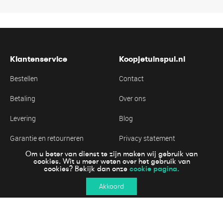
Klantenservice
Koopjetuinspul.nl
Bestellen
Contact
Betaling
Over ons
Levering
Blog
Garantie en retourneren
Privacy statement
Om u beter van dienst te zijn maken wij gebruik van
Algemene voorwaarden
Cookie statement
cookies. Wit u meer weten over het gebruik van
cookie pagina.
cookies? Bekijk dan onze
Akkoord
Online veiling betalen
© 2023 Koopjetuinspul.nl | Wij werken samen met Groen Goed Menken
Cookies
Disclaimer
Privacy statement