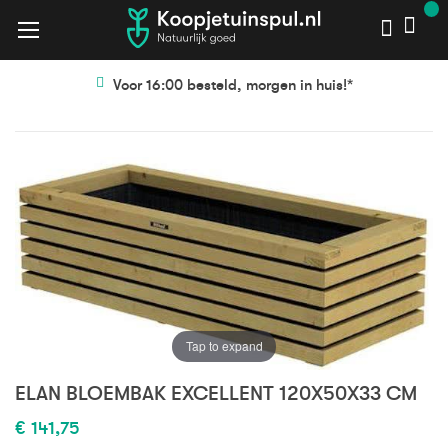
Voor 16:00 besteld, morgen in huis!*
Ga
Ga
naar
naar
het
het
einde
begin
van
van
de
de
afbeeldingen-
afbeeldingen-
gallerij
gallerij
Tap to expand
ELAN BLOEMBAK EXCELLENT 120X50X33 CM
€ 141,75