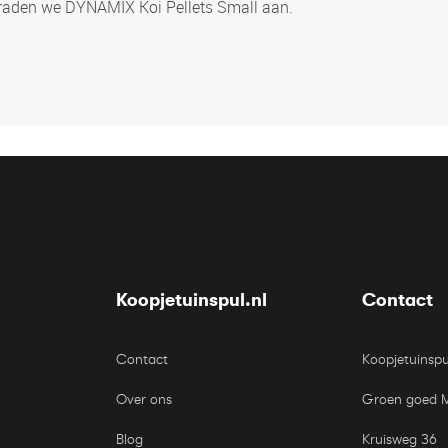
 raden we DYNAMIX Koi Pellets Small aan.
Koopjetuinspul.nl
Contact
Contact
Koopjetuinspu
Over ons
Groen goed 
Blog
Kruisweg 36