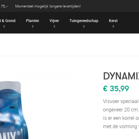
 75,-
Momenteel mogelijk langere levertijden!
t & Grond
Planten
Vijver
Tuingereedschap
Kerst
DYNAMI
€ 35,99
Visvoer speciaal
ongeveer 20 cm.
is er een korrel
met de vorming v