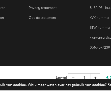
eren
Privacy statement
8432 PS Haul
den
Cookie statement
KVK nummer:
BTW nummer
klantenservic
0516-577239
Aantal
€ 
Goed Menken
ruik van cookies. Wit u meer weten over het gebruik van cookies? B