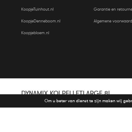
KoopjeTuinhout.nl
Garantie en retourn
KoopjeDenneboom.nl
Algemene voorwaar
Koopjebloem.nl
DYNAMIX KOI PELLETLARGE 8L
© 2023 Koopjetuinspul.nl | Wij werken samen met Groen 
Om u beter van dienst te zijn maken wij geb