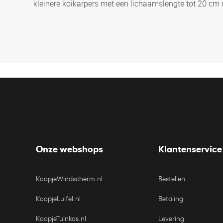
kleinere koikarpers met een lichaamslengte tot 20 cm
Onze webshops
Klantenservice
KoopjeWindscherm.nl
Bestellen
KoopjeLuifel.nl
Betaling
KoopjeTuinkas.nl
Levering