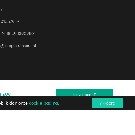
e
 01057949
: NL805433909B01
e@koopjetuinspul.nl
35,99
Toevoegen
Online veiling betalen
cookie pagina.
ekijk dan onze
Akkoord