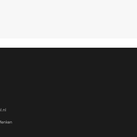
l.nl
Menken