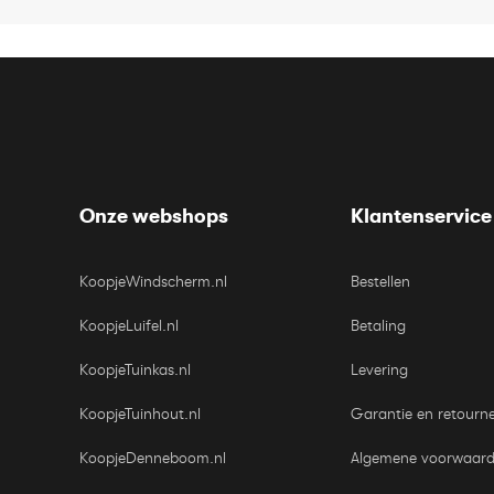
Onze webshops
Klantenservice
KoopjeWindscherm.nl
Bestellen
KoopjeLuifel.nl
Betaling
KoopjeTuinkas.nl
Levering
KoopjeTuinhout.nl
Garantie en retourn
KoopjeDenneboom.nl
Algemene voorwaar