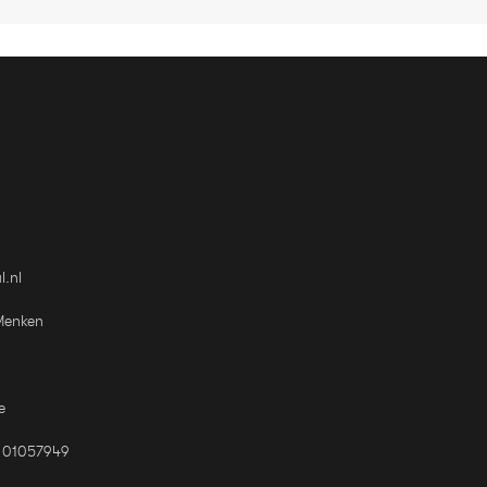
l.nl
Menken
e
 01057949