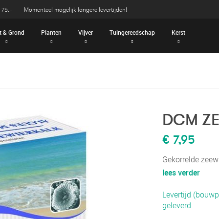
 75,-
Momenteel mogelijk langere levertijden!
t & Grond
Planten
Vijver
Tuingereedschap
Kerst
DCM ZE
€ 7,95
Gekorrelde zeewi
lees verder
Levertijd (bouwp
geleverd