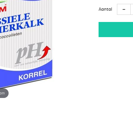
Aantal
oom