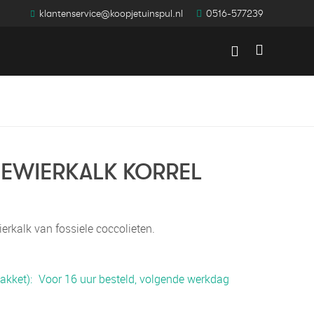
klantenservice@koopjetuinspul.nl
0516-577239
Winkelwag
EWIERKALK KORREL
erkalk van fossiele coccolieten.
akket)
Voor 16 uur besteld, volgende werkdag