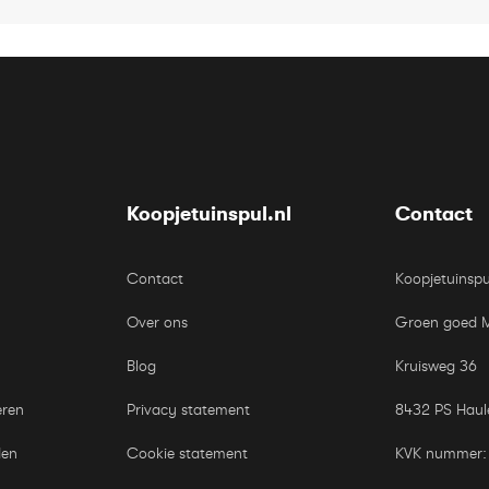
Koopjetuinspul.nl
Contact
Contact
Koopjetuinspu
Over ons
Groen goed 
Blog
Kruisweg 36
eren
Privacy statement
8432 PS Haul
den
Cookie statement
KVK nummer: