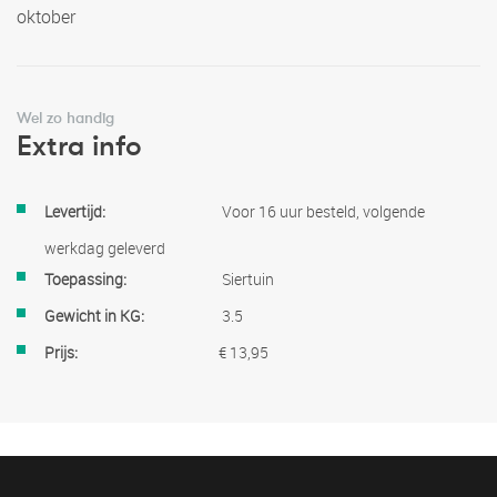
oktober
Wel zo handig
Extra info
Meer
Voor 16 uur besteld, volgende
informatie
werkdag geleverd
Siertuin
3.5
€ 13,95