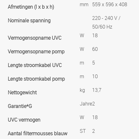
mm
559 x 596 x 408
Afmetingen (l x b x h)
220 - 240 V /
Nominale spanning
50/60 Hz
W
18
Vermogensopname UVC
W
60
Vermogensopname pomp
m
5
Lengte stroomkabel UVC
m
10
Lengte stroomkabel pomp
kg
13,7
Nettogewicht
Jahre
2
Garantie*G
W
18
UVC vermogen
ST
2
Aantal filtermousses blauw