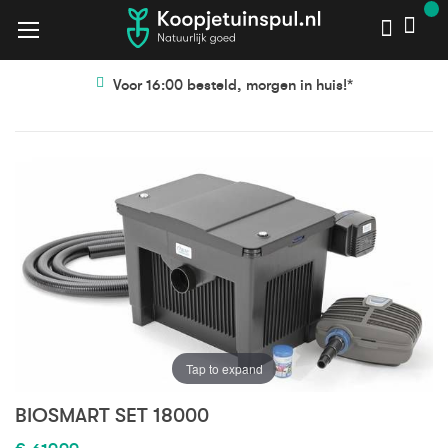
Voor 16:00 besteld, morgen in huis!*
Ga
Ga
naar
naar
het
het
einde
begin
van
van
de
de
afbeeldingen-
afbeeldingen-
gallerij
gallerij
Tap to expand
BIOSMART SET 18000