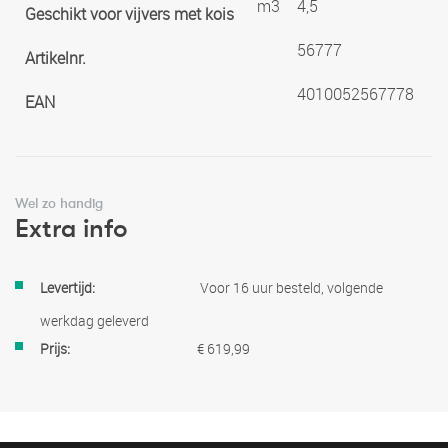
m3
4,5
Geschikt voor vijvers met kois
56777
Artikelnr.
4010052567778
EAN
Wel zo handig
Extra info
Meer
Voor 16 uur besteld, volgende
informatie
werkdag geleverd
€ 619,99