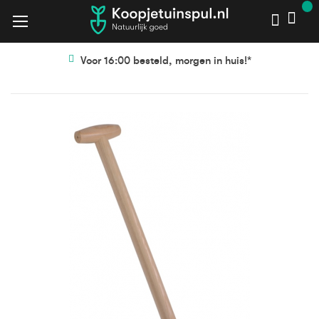
Voor 16:00 besteld, morgen in huis!*
Ga
Ga
naar
naar
het
het
einde
begin
van
van
de
de
afbeeldingen-
afbeeldingen-
gallerij
gallerij