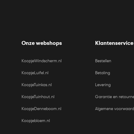
Onze webshops
Klantenservice
KoopjeWindscherm.nl
Bestellen
KoopjeLuifel.nl
Betaling
KoopjeTuinkas.nl
Levering
KoopjeTuinhout.nl
Garantie en retourn
KoopjeDenneboom.nl
Algemene voorwaar
Koopjebloem.nl