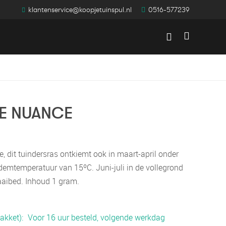
klantenservice@koopjetuinspul.nl
0516-577239
Winkelwag
IE NUANCE
e, dit tuindersras ontkiemt ook in maart-april onder
demtemperatuur van 15ºC. Juni-juli in de vollegrond
aaibed. Inhoud 1 gram.
akket)
Voor 16 uur besteld, volgende werkdag