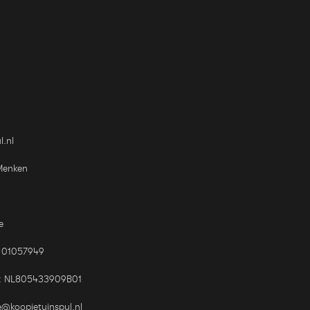
l.nl
Menken
e
 01057949
: NL805433909B01
e@koopjetuinspul.nl