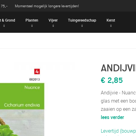
 75,-
Momenteel mogelijk langere levertijden!
t & Grond
Planten
Vijver
Tuingereedschap
Kerst
ANDIJV
€ 2,85
Andijvie - Nuanc
glas met een bo
zaaien op een z
lees verder
Levertijd (bouwp