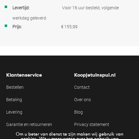
Meer
Voor 16 uur besteld, volgende
informatie
werkdag geleverd
€ 155,99
Klantenservice
Koopjetuinspul.nl
Bestellen
Contact
Betaling
Over ons
Levering
Blog
Garantie en retourneren
Privacy statement
Om u beter van dienst te zijn maken wij gebruik van
Algemene voorwaarden
Cookie statement
cookies. Wit u meer weten over het gebruik van