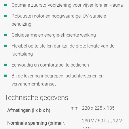
Optimale zuurstofvoorziening voor vijverflora en -fauna
Robuuste motor en hoogwaardige, UV-stabiele
behuizing
Geluidsarme en energie-efficiënte werking
Flexibel op te stellen dankzij de grote lengte van de
luchtslang
Eenvoudig en comfortabel te bedienen
Bij de levering inbegrepen: beluchterstenen en
vervangmembraanset
Technische gegevens
mm
220 x 225 x 135
Afmetingen (l x b x h)
230 V / 50 Hz , 12 V
Nominale spanning (primair,
/ AC