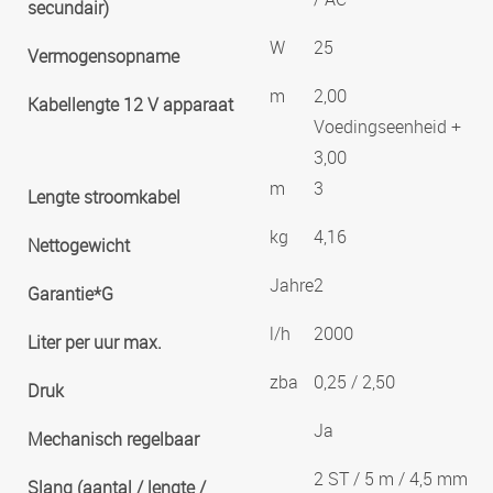
secundair)
W
25
Vermogensopname
m
2,00
Kabellengte 12 V apparaat
Voedingseenheid +
3,00
m
3
Lengte stroomkabel
kg
4,16
Nettogewicht
Jahre
2
Garantie*G
l/h
2000
Liter per uur max.
zba
0,25 / 2,50
Druk
Ja
Mechanisch regelbaar
2 ST / 5 m / 4,5 mm
Slang (aantal / lengte /