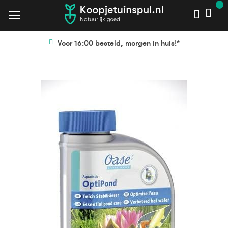
Voor 16:00 besteld, morgen in huis!*
Ga
Ga
naar
naar
het
het
einde
begin
van
van
de
de
afbeeldingen-
afbeeldingen-
gallerij
gallerij