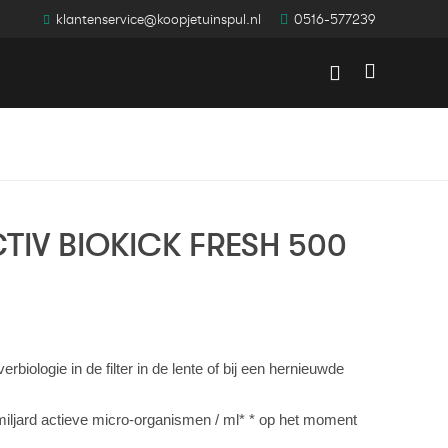
klantenservice@koopjetuinspul.nl
0516-577239
Winkelwag
TIV BIOKICK FRESH 500
verbiologie in de filter in de lente of bij een hernieuwde
miljard actieve micro-organismen / ml* * op het moment