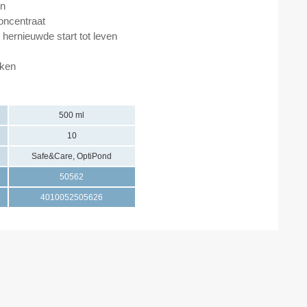
en
oncentraat
en hernieuwde start tot leven
eken
500 ml
10
Safe&Care, OptiPond
50562
4010052505626