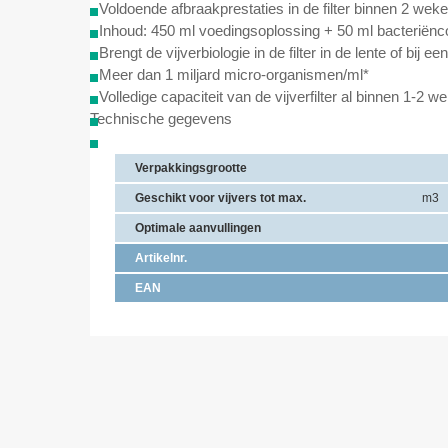
- Voldoende afbraakprestaties in de filter binnen 2 wek
- Inhoud: 450 ml voedingsoplossing + 50 ml bacteriënc
- Brengt de vijverbiologie in de filter in de lente of bij e
- Meer dan 1 miljard micro-organismen/ml*
- Volledige capaciteit van de vijverfilter al binnen 1-2 w
Technische gegevens
Verpakkingsgrootte
Geschikt voor vijvers tot max.
m3
Optimale aanvullingen
Artikelnr.
EAN