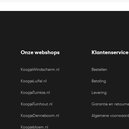
Onze webshops
Klantenservice
KoopjeWindscherm.nl
Bestellen
KoopjeLuifel.nl
Betaling
KoopjeTuinkas.nl
Levering
KoopjeTuinhout.nl
Garantie en retourn
KoopjeDenneboom.nl
Algemene voorwaar
Koopjebloem.nl