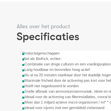
Alles over het product
Specificaties
Producteigenschappen
-Net als BioKick, echter:
- Combinatie van droge culturen en een voedingsoplos
- Lang houdbaar en bovendien hoog actief
- Nu al na 20 minuten startklaar door het duidelijk hoge
- Maximale frisheid door de activering pas kort voor he
- Hoeft niet nagedoseerd te worden
- Snelle afbraak van ammonium/ammoniak, nitriet en ni
- Ideaal voor de activering van filterinstallaties, vooral 
- Meer dan 1 miljard actieve micro-organismen / ml* * 
- Ideaal voor vijvers met een gemiddeld visbestand