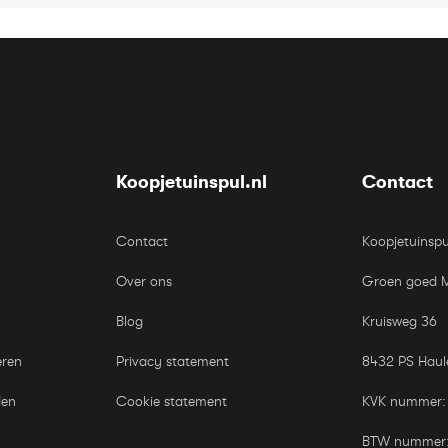
Koopjetuinspul.nl
Contact
Contact
Koopjetuinspu
Over ons
Groen goed 
Blog
Kruisweg 36
eren
Privacy statement
8432 PS Haul
den
Cookie statement
KVK nummer:
BTW nummer