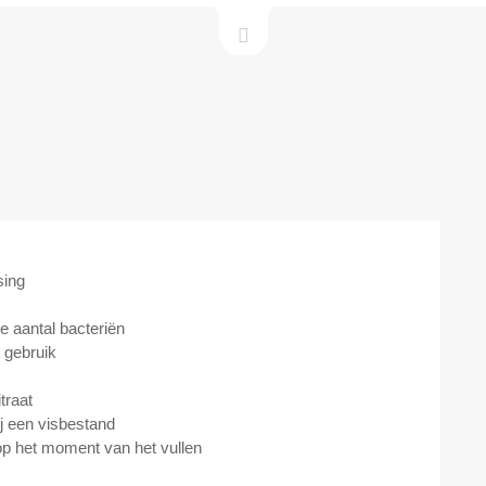
sing
re aantal bacteriën
t gebruik
traat
bij een visbestand
op het moment van het vullen