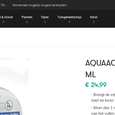
 75,-
Momenteel mogelijk langere levertijden!
t & Grond
Planten
Vijver
Tuingereedschap
Kerst
AQUAAC
ML
€ 24,99
- Brengt de vij
start tot leven
- Meer dan 1 
van het vullen